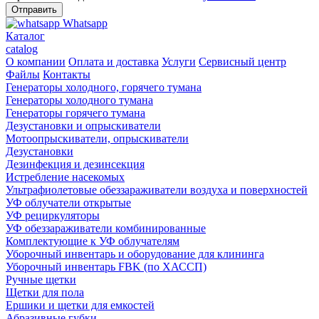
Whatsapp
Каталог
catalog
О компании
Оплата и доставка
Услуги
Сервисный центр
Файлы
Контакты
Генераторы холодного, горячего тумана
Генераторы холодного тумана
Генераторы горячего тумана
Дезустановки и опрыскиватели
Мотоопрыскиватели, опрыскиватели
Дезустановки
Дезинфекция и дезинсекция
Истребление насекомых
Ультрафиолетовые обеззараживатели воздуха и поверхностей
УФ облучатели открытые
УФ рециркуляторы
УФ обеззараживатели комбинированные
Комплектующие к УФ облучателям
Уборочный инвентарь и оборудование для клининга
Уборочный инвентарь FBK (по ХАССП)
Ручные щетки
Щетки для пола
Ершики и щетки для емкостей
Абразивные губки