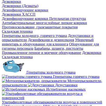
Дезковрики
Дезковрики (Дезматы)
Дезинфицирующие коврики
Дезковрики ХАССП
Дезинфицирующие коврики Петельчатая структура
Антибактериальные многослойные липкие коврики
Противоскользящие, гразезащитные покрытия
Складская техника
Генераторы холодного, горячего тумана
Дезустановки и
опрыскиватели
Дезинфекция и дезинсекция
Уборочный
инвентарь и оборудование для клининга
Оборудование для
гигиены персонала
Барабаны, шланги, пистолеты
Промышленное пенное и моечное оборудование
Дезковрики
Складская техника
Генераторы холодного тумана
Генераторы горячего тумана
Мотоопрыскиватели,
опрыскиватели
Дезустановки
Истребление насекомых
Ультрафиолетовые обеззараживатели воздуха и поверхностей