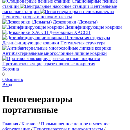
Стационарные пенные
станции
Центральные
насосные станции
Пеногенераторы и пенокомплекты
Дезковрики (Дезматы)
Дезинфицирующие коврики
Дезковрики ХАССП
Дезинфицирующие коврики Петельчатая структура
Антибактериальные многослойные липкие коврики
Противоскользящие, гразезащитные покрытия
Корзина
0
Оформить
Вход
Пеногенераторы
портативные
Главная
/
Каталог
/
Промышленное пенное и моечное
оборудование
/
Пеногенераторы и пенокомплекты
/