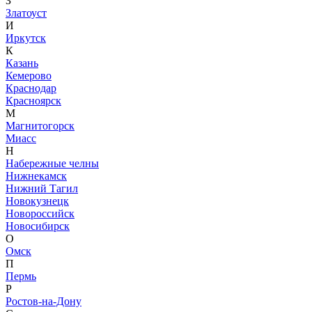
З
Златоуст
И
Иркутск
К
Казань
Кемерово
Краснодар
Красноярск
М
Магнитогорск
Миасс
Н
Набережные челны
Нижнекамск
Нижний Тагил
Новокузнецк
Новороссийск
Новосибирск
О
Омск
П
Пермь
Р
Ростов-на-Дону