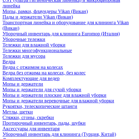
UST (ультра гигиеническая линейка) и микрофибровая
линейка
Мопы, рамки, флаундеры Vikan (Викан)
Пады и держатели Vikan (Викан)
Транспортная линейка и оборудование для клининга Vikan
(Викан)
Уборочный инвентарь для клининга Euromop (Италия)
Уборочные тележки
Тележки для влажной уборки
Тележки многофункциональные
Тележки для мусора
Ведра
Ведра с отжимом на колесах
Ведра без отжима на колесах, без колес
Комплектующие для ведер
Мопы и держатели
Мопы и держатели для сухой уборки
Мопы и держатели плоские для влажной уборки
Мопы и держатели веревочные для влажной уборки
Рукоятки, телескопические штанги
Метлы, щетки
Стяжки, сгоны, скребки
Протирочный инвентарь, пады, шубки
Аксессуары для инвентаря
Уборочный инвентарь для клининга (Турция, Китай)