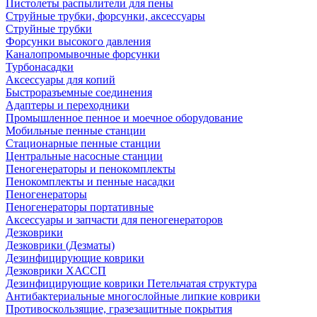
Пистолеты распылители для пены
Струйные трубки, форсунки, аксессуары
Струйные трубки
Форсунки высокого давления
Каналопромывочные форсунки
Турбонасадки
Аксессуары для копий
Быстроразъемные соединения
Адаптеры и переходники
Промышленное пенное и моечное оборудование
Мобильные пенные станции
Стационарные пенные станции
Центральные насосные станции
Пеногенераторы и пенокомплекты
Пенокомплекты и пенные насадки
Пеногенераторы
Пеногенераторы портативные
Аксессуары и запчасти для пеногенераторов
Дезковрики
Дезковрики (Дезматы)
Дезинфицирующие коврики
Дезковрики ХАССП
Дезинфицирующие коврики Петельчатая структура
Антибактериальные многослойные липкие коврики
Противоскользящие, гразезащитные покрытия