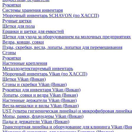
Рукоятки
Системы хранения инвентаря
Уборочный инвентарь SCHAVON (по ХАССП)
Ручные щетки
Щетки для пола
Ершики и щетки для емкостей
Щетки для ухода за оборудованием на молочных предприятиях
Ведра, ковши, совки
Пэды, скребки, весла, лопаты, лопатки для перемешивания
Сгоны
Рукоятки
Настенные крепления
Металлодетектируемый инвентарь
Уборочный инвентарь Vikan (по ХАССП)
Щетки Vikan (Викан)
Сгоны и скребки Vikan (Викан)
Рукоятки для инвентаря Vikan (Викан)
Лопаты, совки и ведра Vikan (Викан)
Настенные держатели Vikan (Викан)
Весла-мешалки и вилы Vikan (Викан)
UST (ультра гигиеническая линейка) и микрофибровая линейка
Мопы, рамки, флаундеры Vikan (Викан)
Пады и держатели Vikan (Викан)
Транспортная линейка и оборудование для клининга Vikan (Ви