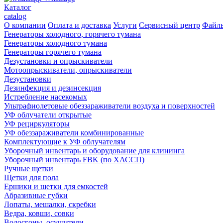
Каталог
catalog
О компании
Оплата и доставка
Услуги
Сервисный центр
Файл
Генераторы холодного, горячего тумана
Генераторы холодного тумана
Генераторы горячего тумана
Дезустановки и опрыскиватели
Мотоопрыскиватели, опрыскиватели
Дезустановки
Дезинфекция и дезинсекция
Истребление насекомых
Ультрафиолетовые обеззараживатели воздуха и поверхностей
УФ облучатели открытые
УФ рециркуляторы
УФ обеззараживатели комбинированные
Комплектующие к УФ облучателям
Уборочный инвентарь и оборудование для клининга
Уборочный инвентарь FBK (по ХАССП)
Ручные щетки
Щетки для пола
Ершики и щетки для емкостей
Абразивные губки
Лопаты, мешалки, скребки
Ведра, ковши, совки
Водосгоны, осушители