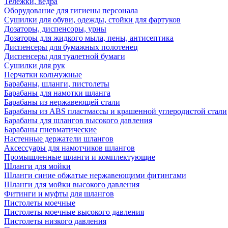
Тележки, ведра
Оборудование для гигиены персонала
Сушилки для обуви, одежды, стойки для фартуков
Дозаторы, диспенсоры, урны
Дозаторы для жидкого мыла, пены, антисептика
Диспенсеры для бумажных полотенец
Диспенсеры для туалетной бумаги
Сушилки для рук
Перчатки кольчужные
Барабаны, шланги, пистолеты
Барабаны для намотки шланга
Барабаны из нержавеющей стали
Барабаны из ABS пластмассы и крашенной углеродистой стали
Барабаны для шлангов высокого давления
Барабаны пневматические
Настенные держатели шлангов
Аксессуары для намотчиков шлангов
Промышленные шланги и комплектующие
Шланги для мойки
Шланги синие обжатые нержавеющими фитингами
Шланги для мойки высокого давления
Фитинги и муфты для шлангов
Пистолеты моечные
Пистолеты моечные высокого давления
Пистолеты низкого давления