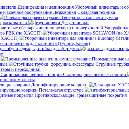
киватели
Дезинфекция и дезинсекция
Уборочный инвентарь и об
 и моечное оборудование
Дезковрики
Складская техника
Генераторы горячего тумана
прыскиватели
Дезустановки
Ультрафиоле
арь FBK (по ХАССП)
о ХАССП)
ый инвентарь для клининга (Турция, Китай)
ля обуви, одежды, стойки для фартуков
ые
Промышленные шл
чные
Струйные трубки
теры и переходники
Стационарные пенные станции
 и пенокомплекты
Дезинфицирующие коврики
ирующие коврики Петельчатая структура
Противоскользящие, гразезащитные покрытия