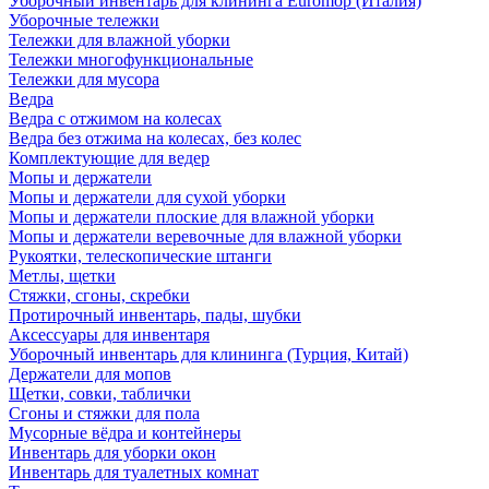
Уборочный инвентарь для клининга Euromop (Италия)
Уборочные тележки
Тележки для влажной уборки
Тележки многофункциональные
Тележки для мусора
Ведра
Ведра с отжимом на колесах
Ведра без отжима на колесах, без колес
Комплектующие для ведер
Мопы и держатели
Мопы и держатели для сухой уборки
Мопы и держатели плоские для влажной уборки
Мопы и держатели веревочные для влажной уборки
Рукоятки, телескопические штанги
Метлы, щетки
Стяжки, сгоны, скребки
Протирочный инвентарь, пады, шубки
Аксессуары для инвентаря
Уборочный инвентарь для клининга (Турция, Китай)
Держатели для мопов
Щетки, совки, таблички
Сгоны и стяжки для пола
Мусорные вёдра и контейнеры
Инвентарь для уборки окон
Инвентарь для туалетных комнат