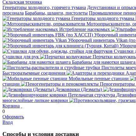
Складская техника
Генераторы холодного, горячего тумана
Дезустановки и опрыс
персонала
Барабаны, шланги, пистолеты
Промышленное пенное
Генераторы холодного тумана
Мотоопрыскиватели, о
Истребление насекомых
Уборочный инвент
Уборочный инвентарь Vikan (п
Уборочн
Сушилки д
Сушилки для рук
Перчатки кольчужн
Барабаны для намотки шланга
Пистолеты мое
Быстроразъемные соединения
Адап
Мобильные пенные станции
станции
Пеногенераторы
Дезковрики (Дезматы)
Дезинфиц
многослойные липкие коврики
Корзина
0
Оформить
Вход
Способы и условия доставки